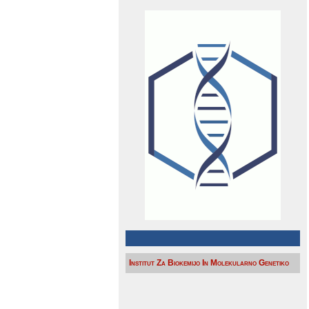
Institut Za Biokemijo In Molekularno Genetiko