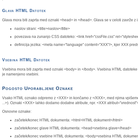
Glava HTML Datotek
Glava mora biti zaprta med oznaki <head> in </head>. Glava se v celoti zavrže z 
naslov strani: <title>naslov</title>
povezava na zunanjo CSS datoteko: <link href="cssFile.css" rel="styleshee
definicija jezika: <meta name="language" content="XXX"/>, kjer XXX predst
Vsebina HTML Datotek
Vsebina mora biti zaprta med oznaki <body> in </body>. Vsebina HTML datoteke se
je namenjeno vsebini.
Pogosto Uporabljene Oznake
Vsako HTML oznako odpremo z <XXX> in končamo z </XXX>, med njima vpišemo v
...>). Oznaki <XXX> lahko dodamo dodatne atribute, npr. <XXX atribut="vrednost"
Osnovne oznake:
začetek/konec HTML dokumenta: <html>HTML dokument</html>
začetek/konec glave HTML dokumenta: <head>vsebina glave</head>
začetek/konec vsebine HTML dokumenta: <body>vsebina HTML dokume