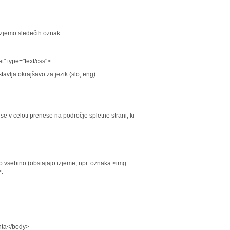
izjemo sledečih oznak:
t" type="text/css">
avlja okrajšavo za jezik (slo, eng)
 v celoti prenese na področje spletne strani, ki
sebino (obstajajo izjeme, npr. oznaka <img
>.
nta</body>