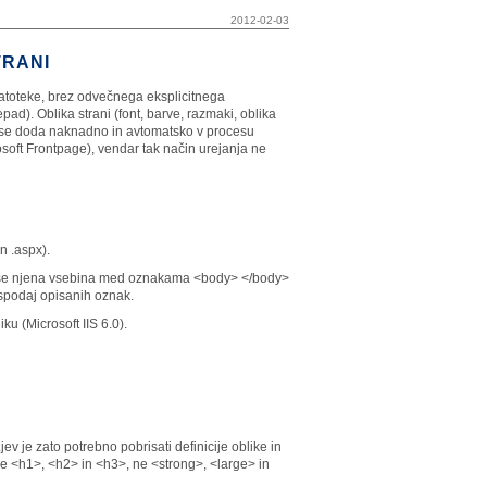
2012-02-03
TRANI
 datoteke, brez odvečnega eksplicitnega
pad). Oblika strani (font, barve, razmaki, oblika
i se doda naknadno in avtomatsko v procesu
soft Frontpage), vendar tak način urejanja ne
n .aspx).
renese njena vsebina med oznakama <body> </body>
spodaj opisanih oznak.
u (Microsoft IIS 6.0).
ev je zato potrebno pobrisati definicije oblike in
ke <h1>, <h2> in <h3>, ne <strong>, <large> in