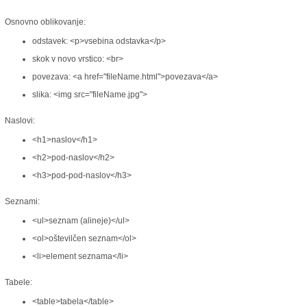
Osnovno oblikovanje:
odstavek: <p>vsebina odstavka</p>
skok v novo vrstico: <br>
povezava: <a href="fileName.html">povezava</a>
slika: <img src="fileName.jpg">
Naslovi:
<h1>naslov</h1>
<h2>pod-naslov</h2>
<h3>pod-pod-naslov</h3>
Seznami:
<ul>seznam (alineje)</ul>
<ol>oštevilčen seznam</ol>
<li>element seznama</li>
Tabele:
<table>tabela</table>