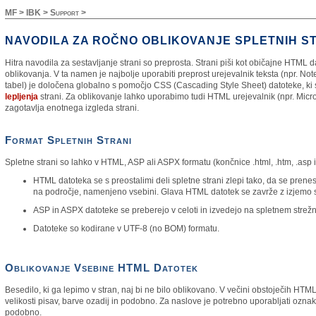
MF
>
IBK
>
Support
>
NAVODILA ZA ROČNO OBLIKOVANJE SPLETNIH S
Hitra navodila za sestavljanje strani so preprosta. Strani piši kot običajne HTML
oblikovanja. V ta namen je najbolje uporabiti preprost urejevalnik teksta (npr. Note
tabel) je določena globalno s pomočjo CSS (Cascading Style Sheet) datoteke, k
lepljenja
strani. Za oblikovanje lahko uporabimo tudi HTML urejevalnik (npr. Micro
zagotavlja enotnega izgleda strani.
Format Spletnih Strani
Spletne strani so lahko v HTML, ASP ali ASPX formatu (končnice .html, .htm, .asp i
HTML datoteka se s preostalimi deli spletne strani zlepi tako, da se p
na področje, namenjeno vsebini. Glava HTML datotek se zavrže z izjemo 
ASP in ASPX datoteke se preberejo v celoti in izvedejo na spletnem strežnik
Datoteke so kodirane v UTF-8 (no BOM) formatu.
Oblikovanje Vsebine HTML Datotek
Besedilo, ki ga lepimo v stran, naj bi ne bilo oblikovano. V večini obstoječih HTMLj
velikosti pisav, barve ozadij in podobno. Za naslove je potrebno uporabljati ozna
podobno.